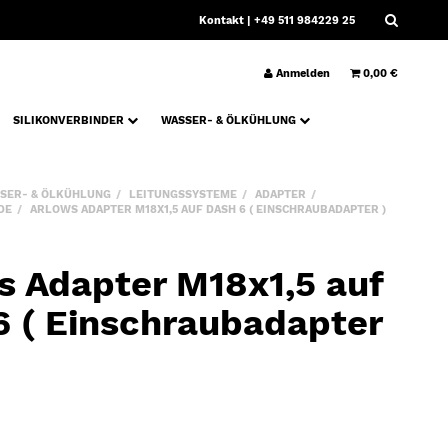
Kontakt
| +49 511 984229 25
Anmelden
0,00 €
SILIKONVERBINDER
WASSER- & ÖLKÜHLUNG
SER- & ÖLKÜHLUNG
LEITUNGSSYSTEME
ADAPTER
DE
ARLOWS ADAPTER M18X1,5 AUF DASH 6 ( EINSCHRAUBADAPTER )
s Adapter M18x1,5 auf
6 ( Einschraubadapter