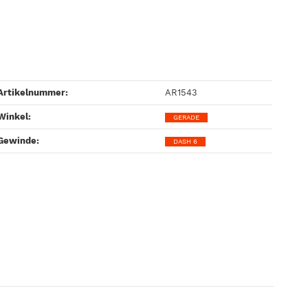
Artikelnummer:
AR1543
Winkel‍:
GERADE
Gewinde‍:
DASH 6