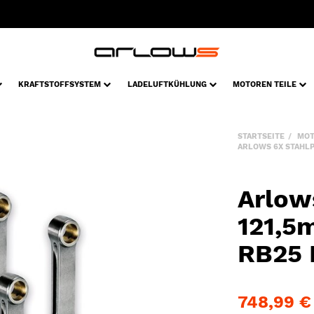
KRAFTSTOFFSYSTEM
LADELUFTKÜHLUNG
MOTOREN TEILE
STARTSEITE
MOT
ARLOWS 6X STAHLPL
Arlow
121,5
RB25 R
748,99 €