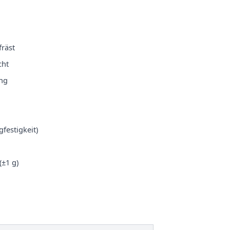
räst
cht
ung
festigkeit)
(±1 g)