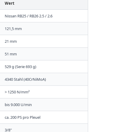
Wert
Nissan RB25 / RB26 2.5 / 2.6
121,5 mm
21 mm
51 mm
529 g (Serie 693 g)
4340 Stahl (40CrNiMoA)
> 1250 N/mm²
bis 9.000 U/min
ca. 200 PS pro Pleuel
3/8"