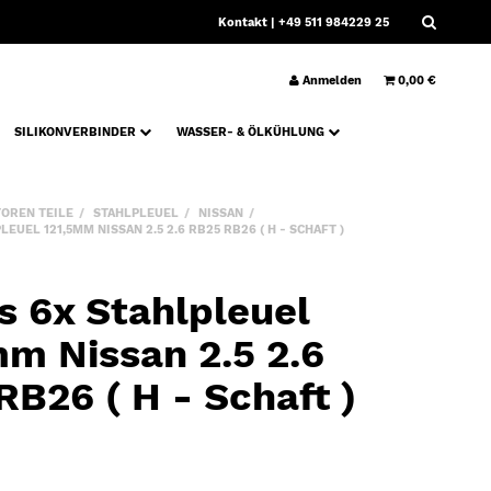
Kontakt
| +49 511 984229 25
Anmelden
0,00 €
SILIKONVERBINDER
WASSER- & ÖLKÜHLUNG
OREN TEILE
STAHLPLEUEL
NISSAN
EUEL 121,5MM NISSAN 2.5 2.6 RB25 RB26 ( H - SCHAFT )
s 6x Stahlpleuel
mm Nissan 2.5 2.6
B26 ( H - Schaft )