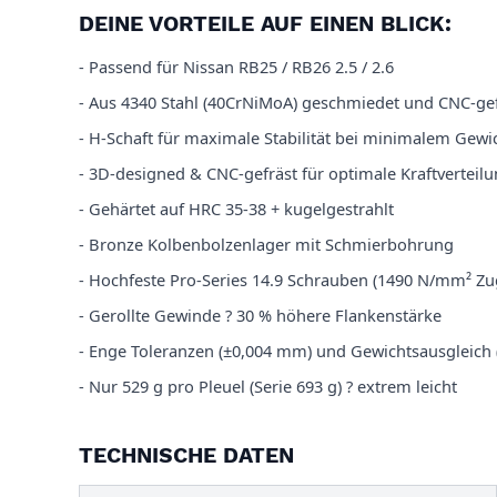
DEINE VORTEILE AUF EINEN BLICK:
- Passend für Nissan RB25 / RB26 2.5 / 2.6
- Aus 4340 Stahl (40CrNiMoA) geschmiedet und CNC-gef
- H-Schaft für maximale Stabilität bei minimalem Gewi
- 3D-designed & CNC-gefräst für optimale Kraftverteil
- Gehärtet auf HRC 35-38 + kugelgestrahlt
- Bronze Kolbenbolzenlager mit Schmierbohrung
- Hochfeste Pro-Series 14.9 Schrauben (1490 N/mm² Zug
- Gerollte Gewinde ? 30 % höhere Flankenstärke
- Enge Toleranzen (±0,004 mm) und Gewichtsausgleich 
- Nur 529 g pro Pleuel (Serie 693 g) ? extrem leicht
TECHNISCHE DATEN