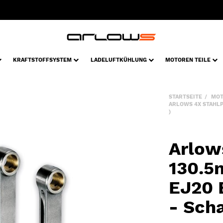
KRAFTSTOFFSYSTEM
LADELUFTKÜHLUNG
MOTOREN TEILE
STARTSEITE
MOT
ARLOWS 4X STAHLPL
)
Arlow
130.5
EJ20 
- Scha