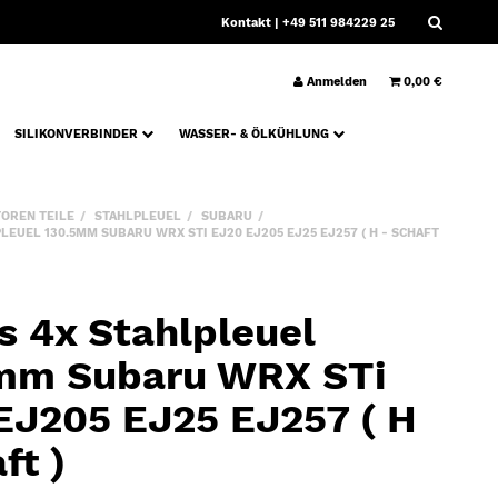
Kontakt
| +49 511 984229 25
Anmelden
0,00 €
SILIKONVERBINDER
WASSER- & ÖLKÜHLUNG
OREN TEILE
STAHLPLEUEL
SUBARU
EUEL 130.5MM SUBARU WRX STI EJ20 EJ205 EJ25 EJ257 ( H - SCHAFT
s 4x Stahlpleuel
mm Subaru WRX STi
EJ205 EJ25 EJ257 ( H
ft )