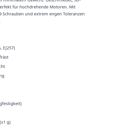
perfekt für hochdrehende Motoren. Mit
.9 Schrauben und extrem engen Toleranzen
.
, EJ257)
räst
cht
ung
festigkeit)
(±1 g)