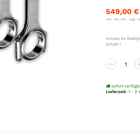
549,00 €
inkl. 19% USt. , zzgl.
V
Arlows 4x Stahl
Schaft )
sofort verfügb
Lieferzeit
:
1 - 2