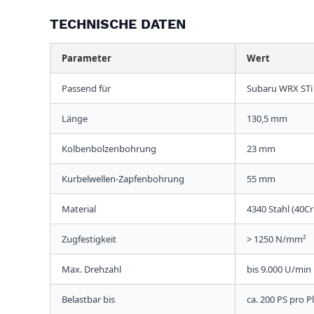
TECHNISCHE DATEN
Parameter
Wert
Passend für
Subaru WRX STi 2
Länge
130,5 mm
Kolbenbolzenbohrung
23 mm
Kurbelwellen-Zapfenbohrung
55 mm
Material
4340 Stahl (40C
Zugfestigkeit
> 1250 N/mm²
Max. Drehzahl
bis 9.000 U/min
Belastbar bis
ca. 200 PS pro P