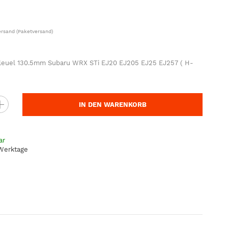
ersand
(Paketversand)
pleuel 130.5mm Subaru WRX STi EJ20 EJ205 EJ25 EJ257 ( H-
IN DEN WARENKORB
ar
 Werktage