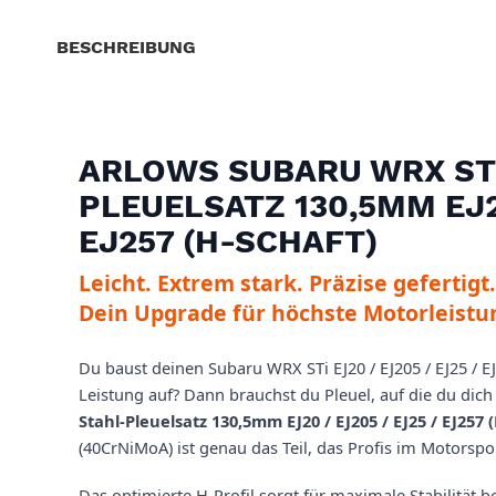
BESCHREIBUNG
ARLOWS SUBARU WRX STI
PLEUELSATZ 130,5MM EJ20
EJ257 (H-SCHAFT)
Leicht. Extrem stark. Präzise gefertigt.
Dein Upgrade für höchste Motorleistu
Du baust deinen Subaru WRX STi EJ20 / EJ205 / EJ25 / 
Leistung auf? Dann brauchst du Pleuel, auf die du dic
Stahl-Pleuelsatz 130,5mm EJ20 / EJ205 / EJ25 / EJ257 
(40CrNiMoA) ist genau das Teil, das Profis im Motorsp
Das optimierte H-Profil sorgt für maximale Stabilität