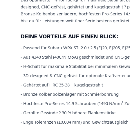
designed, CNC-gefräst, gehärtet und kugelgestrahlt ? 
Bronze-Kolbenbolzenlagern, hochfesten Pro-Series 14
bist du für Leistungen weit über Serie bestens gerüstet
DEINE VORTEILE AUF EINEN BLICK:
- Passend für Subaru WRX STi 2.0 / 2.5 (EJ20, EJ205, EJ25
- Aus 4340 Stahl (40CrNiMoA) geschmiedet und CNC-gef
- H-Schaft für maximale Stabilität bei minimalem Gewi
- 3D-designed & CNC-gefräst für optimale Kraftverteil
- Gehärtet auf HRC 35-38 + kugelgestrahlt
- Bronze Kolbenbolzenlager mit Schmierbohrung
- Hochfeste Pro-Series 14.9 Schrauben (1490 N/mm² Zug
- Gerollte Gewinde ? 30 % höhere Flankenstärke
- Enge Toleranzen (±0,004 mm) und Gewichtsausgleich 