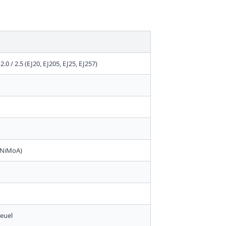
.0 / 2.5 (EJ20, EJ205, EJ25, EJ257)
rNiMoA)
leuel