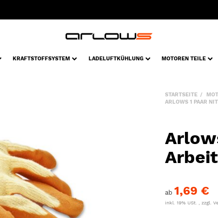
KRAFTSTOFFSYSTEM
LADELUFTKÜHLUNG
MOTOREN TEILE
STARTSEITE
MOT
ARLOWS 1 PAAR NI
Arlows
Arbei
1,69 €
ab
inkl. 19% USt. , zzgl.
V