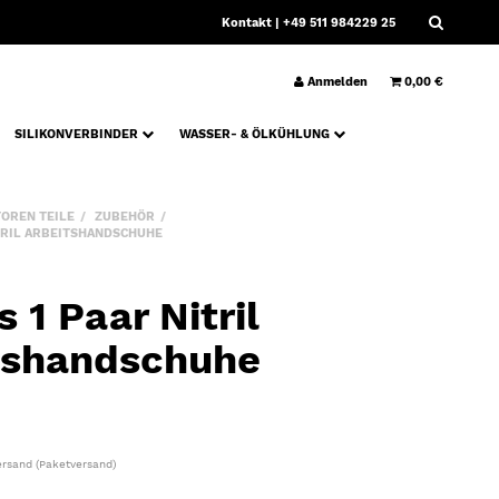
Kontakt
| +49 511 984229 25
Anmelden
0,00 €
SILIKONVERBINDER
WASSER- & ÖLKÜHLUNG
OREN TEILE
ZUBEHÖR
TRIL ARBEITSHANDSCHUHE
 1 Paar Nitril
tshandschuhe
ersand
(Paketversand)