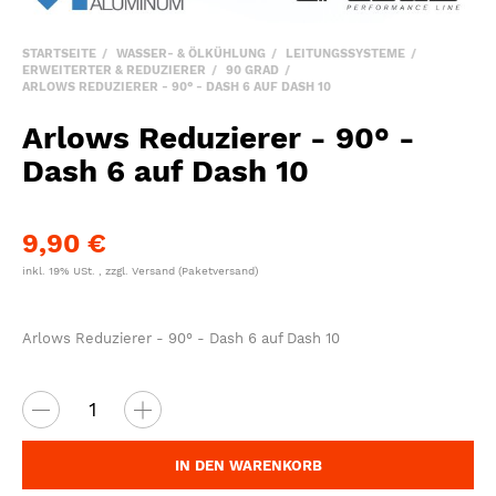
STARTSEITE
WASSER- & ÖLKÜHLUNG
LEITUNGSSYSTEME
ERWEITERTER & REDUZIERER
90 GRAD
ARLOWS REDUZIERER - 90° - DASH 6 AUF DASH 10
Arlows Reduzierer - 90° -
Dash 6 auf Dash 10
9,90 €
inkl. 19% USt. , zzgl.
Versand
(Paketversand)
Arlows Reduzierer - 90° - Dash 6 auf Dash 10
IN DEN WARENKORB