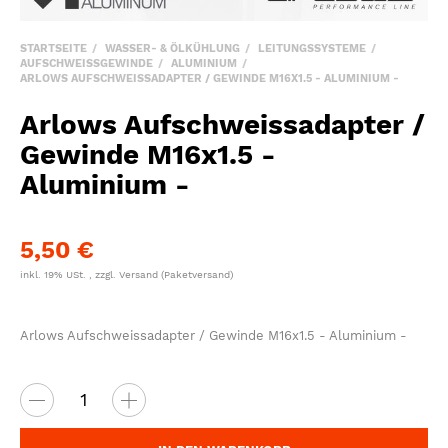
STARTSEITE
WASSER- & ÖLKÜHLUNG
LEITUNGSSYSTEME
AUFSCHWEISSGEWINDE
ALUMINIUM
ARLOWS AUFSCHWEISSADAPTER / GEWINDE M16X1.5 - ALUMINIUM -
Arlows Aufschweissadapter /
Gewinde M16x1.5 -
Aluminium -
5,50 €
inkl. 19% USt. , zzgl.
Versand
(Paketversand)
Arlows Aufschweissadapter / Gewinde M16x1.5 - Aluminium -