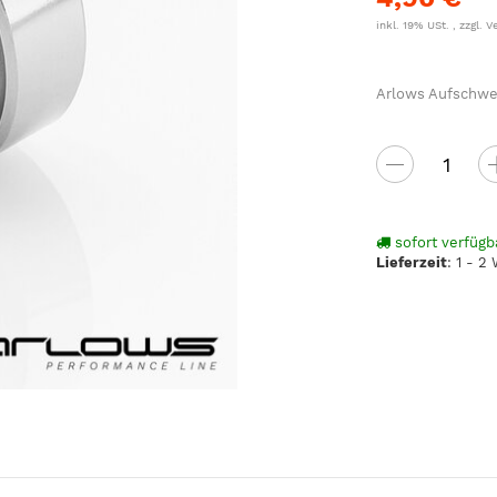
inkl. 19% USt. , zzgl.
V
Arlows Aufschwei
sofort verfügb
Lieferzeit
:
1 - 2