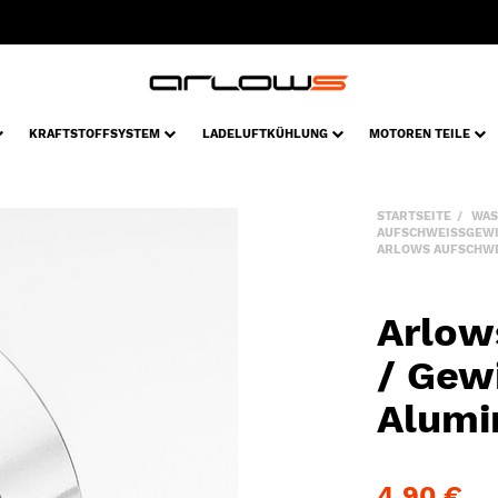
KRAFTSTOFFSYSTEM
LADELUFTKÜHLUNG
MOTOREN TEILE
STARTSEITE
WAS
AUFSCHWEISSGEW
ARLOWS AUFSCHWEI
Arlow
/ Gew
Alumi
4,90 €