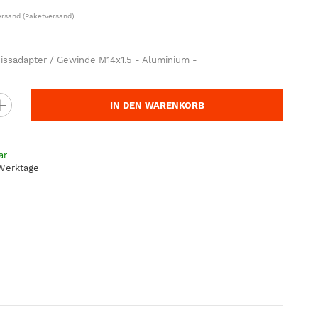
ersand
(Paketversand)
ssadapter / Gewinde M14x1.5 - Aluminium -
IN DEN WARENKORB
ar
 Werktage