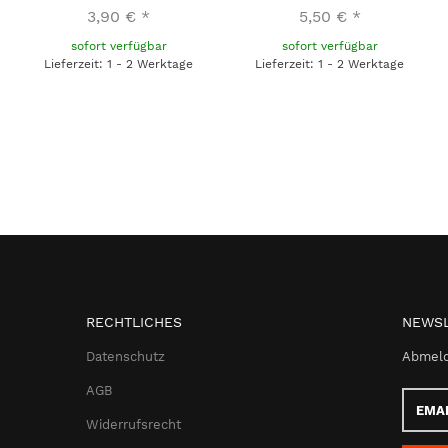
3,90 €
*
5,50 €
*
sofort verfügbar
sofort verfügbar
Lieferzeit: 1 - 2 Werktage
Lieferzeit: 1 - 2 Werktage
RECHTLICHES
NEWSL
Datenschutz
Abmeld
AGB
Email-
Adress
Widerrufsrecht