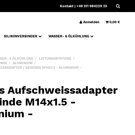
Kontakt
| +49 511 984229 25
Anmelden
0,00 €
SILIKONVERBINDER
WASSER- & ÖLKÜHLUNG
SER- & ÖLKÜHLUNG
LEITUNGSSYSTEME
INDE
ALUMINIUM
SSADAPTER / GEWINDE M14X1.5 - ALUMINIUM -
s Aufschweissadapter
inde M14x1.5 -
nium -