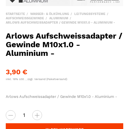
STARTSEITE
WASSER- & ÖLKÜHLUNG
LEITUNGSSYSTEME
AUFSCHWEISSGEWINDE
ALUMINIUM
ARLOWS AUFSCHWEISSADAPTER / GEWINDE M10X1.0 - ALUMINIUM -
Arlows Aufschweissadapter /
Gewinde M10x1.0 -
Aluminium -
3,90 €
inkl. 19% USt. , zzgl.
Versand
(Paketversand)
Arlows Aufschweissadapter / Gewinde M10x1.0 - Aluminium -