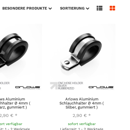
BESONDERE PRODUKTE
SORTIERUNG
ows Aluminium
Arlows Aluminium
chhalter Ø 4mm (
Schlauchhalter Ø 4mm (
rz, gummiert )
Silber, gummiert )
2,90 €
*
2,90 €
*
ort verfügbar
sofort verfügbar
eit: 1 - 2 Werktage
Lieferzeit: 1 - 2 Werktage