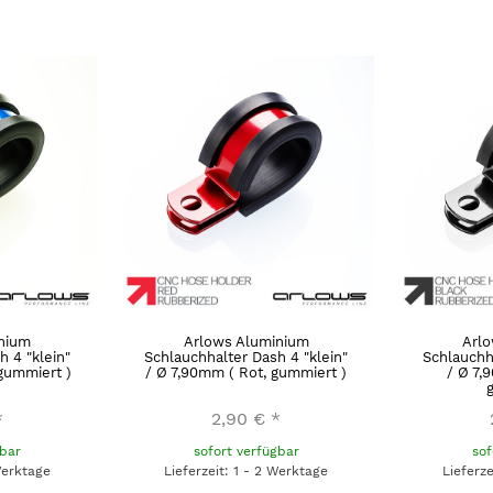
nium
Arlows Aluminium
Arl
 4 "klein"
Schlauchhalter Dash 4 "klein"
Schlauchh
 gummiert )
/ Ø 7,90mm ( Rot, gummiert )
/ Ø 7,
*
2,90 €
*
gbar
sofort verfügbar
sof
Werktage
Lieferzeit: 1 - 2 Werktage
Lieferz