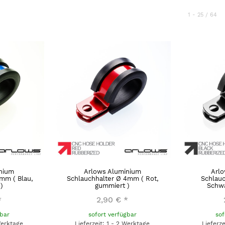
1 - 25 / 64
nium
Arlows Aluminium
Arl
mm ( Blau,
Schlauchhalter Ø 4mm ( Rot,
Schlau
)
gummiert )
Schwa
*
2,90 €
*
gbar
sofort verfügbar
sof
Werktage
Lieferzeit: 1 - 2 Werktage
Lieferz