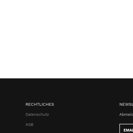
RECHTLICHES
NEWSL
Datenschutz
Abmeld
AGB
Email-
Adress