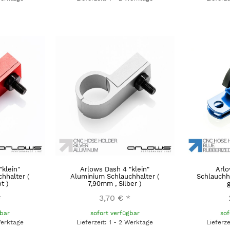
"klein"
Arlows Dash 4 "klein"
Arl
hhalter (
Aluminium Schlauchhalter (
Schlauchh
t )
7,90mm , Silber )
*
3,70 €
*
gbar
sofort verfügbar
sof
Werktage
Lieferzeit: 1 - 2 Werktage
Lieferz