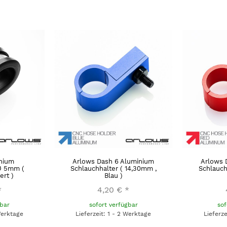
nium
Arlows Dash 6 Aluminium
Arlows 
Ø 5mm (
Schlauchhalter ( 14,30mm ,
Schlauch
ert )
Blau )
*
4,20 €
*
gbar
sofort verfügbar
sof
Werktage
Lieferzeit: 1 - 2 Werktage
Lieferz