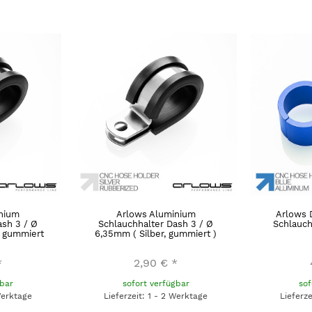
nium
Arlows Aluminium
Arlows 
ash 3 / Ø
Schlauchhalter Dash 3 / Ø
Schlauch
 gummiert
6,35mm ( Silber, gummiert )
*
2,90 €
*
gbar
sofort verfügbar
sof
Werktage
Lieferzeit: 1 - 2 Werktage
Lieferz