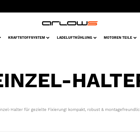
KRAFTSTOFFSYSTEM
LADELUFTKÜHLUNG
MOTOREN TEILE
EINZEL-HALTE
inzel-Halter für gezielte Fixierung! kompakt, robust & montagefreundlic