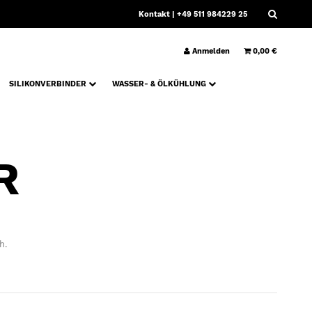
Kontakt
| +49 511 984229 25
Anmelden
0,00 €
SILIKONVERBINDER
WASSER- & ÖLKÜHLUNG
R
h.