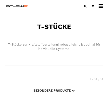
Al
Ka
T-STÜCKE
T-Stücke zur Kraftstoffverteilung! robust, leicht & optimal für
individuelle Systeme.
1 - 14 / 14
BESONDERE PRODUKTE