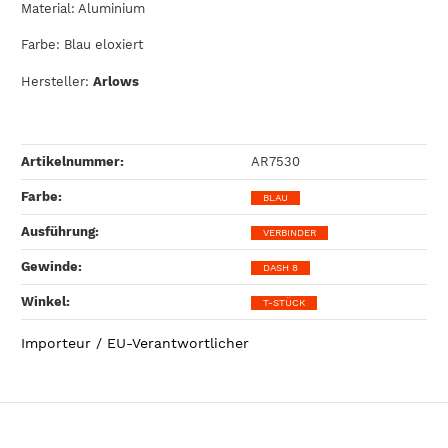
Material: Aluminium
Farbe: Blau eloxiert
Hersteller:
Arlows
Artikelnummer:
AR7530
Farbe‍:
BLAU
Ausführung‍:
VERBINDER
Gewinde‍:
DASH 8
Winkel‍:
T-STÜCK
Importeur / EU-Verantwortlicher