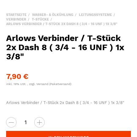
STARTSEITE
WASSER- & ÖLKÜHLUNG
LEITUNGSSYSTEME
VERBINDER
T-STÜCKE
ARLOWS VERBINDER / T-STÜCK 2X DASH 8 ( 3/4 - 16 UNF ) 1X 3/8"
Arlows Verbinder / T-Stück
2x Dash 8 ( 3/4 - 16 UNF ) 1x
3/8"
7,90 €
inkl. 19% USt. , zzgl.
Versand
(Paketversand)
Arlows Verbinder / T-Stück 2x Dash 8 ( 3/4 - 16 UNF ) 1x 3/8"