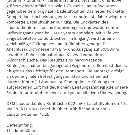
(300mm x 350mm x 125[65]mm) und bietet damit eine 100%
größere Anströmfläche sowie 117% mehr Ladeluftvolumen
gegenüber dem originalen Ladeluftkühler. Das neuentwickelte
Competition-Hochleistungsnetz ist sehr leicht, daher wiegt der
komplette Ladeluftkühler nur 7,1kg. Die Endkästen des
Ladeluftkühlers sind aus Aluminiumguss und wurden unter
Strömungsanalysen im CAD-System optimiert. Mit Hilfe von
eingearbeiteten Luftleitblechen, im Eingang, wird für eine
gleichmäßige Füllung des Ladeluftkühlers gesorgt. Die
Anschlussdurchmesser am Ein- und Ausgang auf 60/50mm
erweitert. Daher beinhaltet das Kit zwei verstärkte
Silikonschläuche. Das Resultat sind hervorragende
Kühleigenschaften bei geringstem Gegendruck. Somit ist dieses
Kit genau das Richtige für den Rennsport. Die Montage erfolgt
an den originalen Befestigungspunkten und ist einfach
durchzuführen(1:1 Austausch). Eine optimale Kühlung der
aufgeladenen Luft mit deutlichem Leistungsanstieg! Alle unsere
Produkte unterstehen einer stetigen qualitativen Überwachung.
OEM Ladeluftkühler: Kühlfläche 522cm² / Ladeluftvolumen 4,7L
WAGNERTUNING Ladeluftkühler: Kühlfläche 1050cm² /
Ladeluftvolumen 10,2L
Lieferumfang:
1 Ladeluftkühler