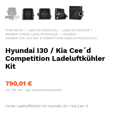
STARTSEITE
LADELUFTKÜHLUNG
LADELUFTKÜHLER
WAGNER TUNING LADELUFTKÜHLER
HYUNDAI
HYUNDAI I30 / KIA CEE´D COMPETITION LADELUFTKÜHLER KIT
Hyundai I30 / Kia Cee´d
Competition Ladeluftkühler
Kit
790,01 €
inkl. 19% USt. , zzgl.
Versand
(Paketversand)
Comp. Ladeluftkühler Kit Hyundai I30 / Kia Cee´d