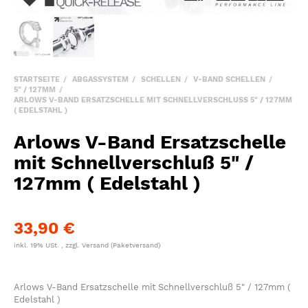
STARTSEITE
ABGASSYSTEM
SCHELLEN
V-BAND SCHELLEN
5" / 127MM
ARLOWS V-BAND ERSATZSCHELLE MIT SCHNELLVERSCHLUSS 5" / 127MM (
EDELSTAHL )
Arlows V-Band Ersatzschelle
mit Schnellverschluß 5" /
127mm ( Edelstahl )
33,90 €
inkl. 19% USt. , zzgl.
Versand
(Paketversand)
Arlows V-Band Ersatzschelle mit Schnellverschluß 5" / 127mm (
Edelstahl )