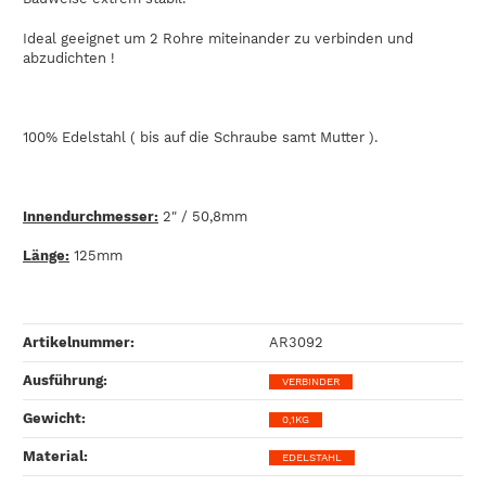
Ideal geeignet um 2 Rohre miteinander zu verbinden und
abzudichten !
100% Edelstahl ( bis auf die Schraube samt Mutter ).
Innendurchmesser:
2" / 50,8mm
Länge:
125mm
Artikelnummer:
AR3092
Ausführung‍:
VERBINDER
Gewicht‍:
0,1KG
Material‍:
EDELSTAHL