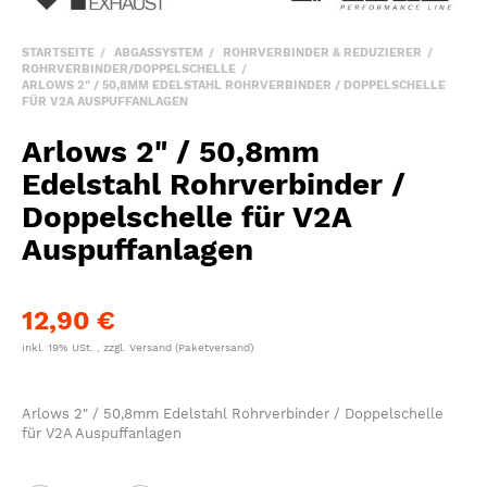
STARTSEITE
ABGASSYSTEM
ROHRVERBINDER & REDUZIERER
ROHRVERBINDER/DOPPELSCHELLE
ARLOWS 2" / 50,8MM EDELSTAHL ROHRVERBINDER / DOPPELSCHELLE
FÜR V2A AUSPUFFANLAGEN
Arlows 2" / 50,8mm
Edelstahl Rohrverbinder /
Doppelschelle für V2A
Auspuffanlagen
12,90 €
inkl. 19% USt. , zzgl.
Versand
(Paketversand)
Arlows 2" / 50,8mm Edelstahl Rohrverbinder / Doppelschelle
für V2A Auspuffanlagen