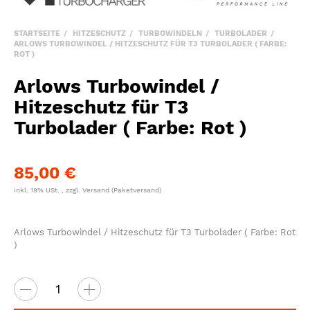
STARTSEITE
HITZESCHUTZ
TURBOWINDELN
TURBOLADER
ARLOWS TURBOWINDEL / HITZESCHUTZ FÜR T3 TURBOLADER ( FARBE:
ROT )
Arlows Turbowindel /
Hitzeschutz für T3
Turbolader ( Farbe: Rot )
85,00 €
inkl. 19% USt. , zzgl.
Versand
(Paketversand)
Arlows Turbowindel / Hitzeschutz für T3 Turbolader ( Farbe: Rot
)