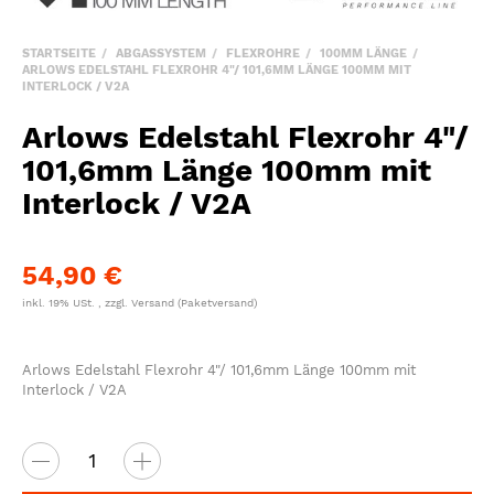
STARTSEITE
ABGASSYSTEM
FLEXROHRE
100MM LÄNGE
ARLOWS EDELSTAHL FLEXROHR 4"/ 101,6MM LÄNGE 100MM MIT
INTERLOCK / V2A
Arlows Edelstahl Flexrohr 4"/
101,6mm Länge 100mm mit
Interlock / V2A
54,90 €
inkl. 19% USt. , zzgl.
Versand
(Paketversand)
Arlows Edelstahl Flexrohr 4"/ 101,6mm Länge 100mm mit
Interlock / V2A