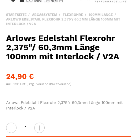
STARTSEITE
ABGASSYSTEM
FLEXROHRE
100MM LÄNGE
ARLOWS EDELSTAHL FLEXROHR 2,375"/ 60,3MM LÄNGE 100MM MIT
INTERLOCK / V2A
Arlows Edelstahl Flexrohr
2,375"/ 60,3mm Länge
100mm mit Interlock / V2A
24,90 €
inkl. 19% USt. , zzgl.
Versand
(Paketversand)
Arlows Edelstahl Flexrohr 2,375"/ 60,3mm Länge 100mm mit
Interlock / V2A