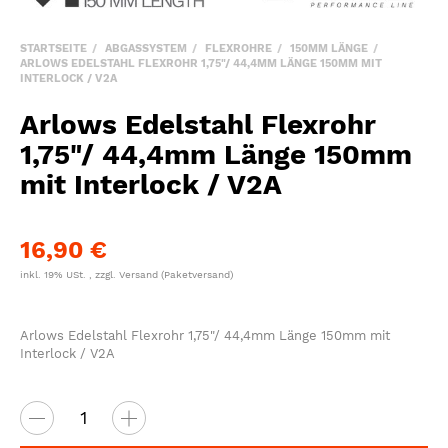
STARTSEITE
ABGASSYSTEM
FLEXROHRE
150MM LÄNGE
ARLOWS EDELSTAHL FLEXROHR 1,75"/ 44,4MM LÄNGE 150MM MIT
INTERLOCK / V2A
Arlows Edelstahl Flexrohr
1,75"/ 44,4mm Länge 150mm
mit Interlock / V2A
16,90 €
inkl. 19% USt. , zzgl.
Versand
(Paketversand)
Arlows Edelstahl Flexrohr 1,75"/ 44,4mm Länge 150mm mit
Interlock / V2A