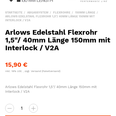
STARTSEITE
ABGASSYSTEM
FLEXROHRE
150MM LÄNGE
ARLOWS EDELSTAHL FLEXROHR 1,5"/ 40MM LÄNGE 150MM MIT
INTERLOCK / V2A
Arlows Edelstahl Flexrohr
1,5"/ 40mm Länge 150mm mit
Interlock / V2A
15,90 €
inkl. 19% USt. , zzgl.
Versand
(Paketversand)
Arlows Edelstahl Flexrohr 1,5"/ 40mm Länge 150mm mit
Interlock / V2A