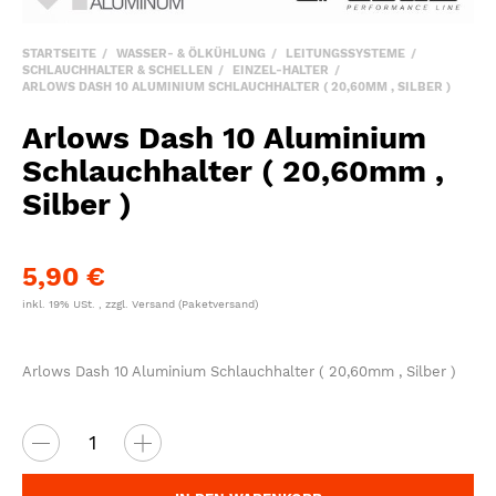
STARTSEITE
WASSER- & ÖLKÜHLUNG
LEITUNGSSYSTEME
SCHLAUCHHALTER & SCHELLEN
EINZEL-HALTER
ARLOWS DASH 10 ALUMINIUM SCHLAUCHHALTER ( 20,60MM , SILBER )
Arlows Dash 10 Aluminium
Schlauchhalter ( 20,60mm ,
Silber )
5,90 €
inkl. 19% USt. , zzgl.
Versand
(Paketversand)
Arlows Dash 10 Aluminium Schlauchhalter ( 20,60mm , Silber )