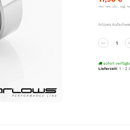
inkl. 19% USt. , zzgl.
V
Arlows Aufschwei
sofort verfügb
Lieferzeit
:
1 - 2