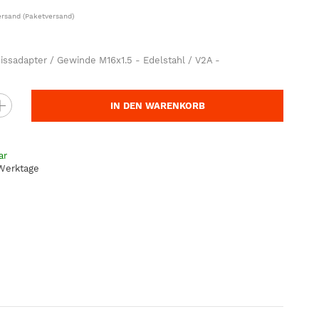
ersand
(Paketversand)
ssadapter / Gewinde M16x1.5 - Edelstahl / V2A -
IN DEN WARENKORB
ar
 Werktage