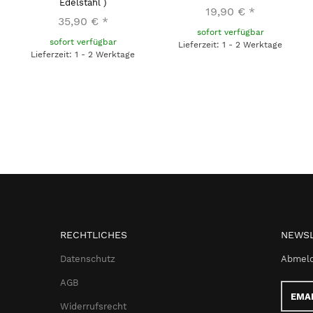
Edelstahl )
19,90 €
*
35,90 €
*
sofort verfügbar
sofort verfügbar
Lieferzeit: 1 - 2 Werktage
Lieferzeit: 1 - 2 Werktage
RECHTLICHES
NEWSL
Datenschutz
Abmeld
AGB
Email-
Adress
Widerrufsrecht