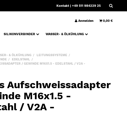
Kontakt
| +49 511 984229 25
Anmelden
0,00 €
SILIKONVERBINDER
WASSER- & ÖLKÜHLUNG
SER- & ÖLKÜHLUNG
LEITUNGSSYSTEME
INDE
EDELSTAHL
SSADAPTER / GEWINDE M16X1.5 - EDELSTAHL / V2A -
s Aufschweissadapter
inde M16x1.5 -
ahl / V2A -