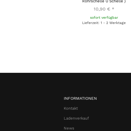
Rohrschelle U Schelle )
10,90 €
*
sofort verfügbar
Lieferzeit: 1 - 2 Werktage
INFORMATIONEN
Kontakt
Ladenverkauf
News