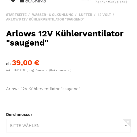
STARTSEITE
WASSER- & ÖLKÜHLUNG
LÜFTER
12 VOLT
ARLOWS 12V KÜHLERVENTILATOR "SAUGEND"
Arlows 12V Kühlerventilator
"saugend"
39,00 €
ab
inkl. 19% USt. , zzgl.
Versand
(Paketversand)
Arlows 12V Kühlerventilator "saugend"
Durchmesser
BITTE WÄHLEN