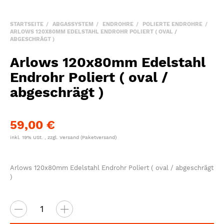
STARTSEITE
ABGASSYSTEM
ENDROHRE
POLIERTE ENDROHRE
ARLOWS 120X80MM EDELSTAHL ENDROHR POLIERT ( OVAL /
ABGESCHRÄGT )
Arlows 120x80mm Edelstahl
Endrohr Poliert ( oval /
abgeschrägt )
59,00 €
inkl. 19% USt. , zzgl.
Versand
(Paketversand)
Arlows 120x80mm Edelstahl Endrohr Poliert ( oval / abgeschrägt
)