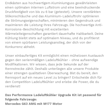
Endkästen aus hochwertigem Aluminiumguss gewährleisten
einen optimalen internen Luftstrom und eine beeindruckende
Druckfestigkeit von bis zu 6 bar (getestet). Unsere verstärkten
Silikonschläuche und das Aluminium-Ladeluftrohr optimieren
die Strömungseigenschaften, minimieren den Gegendruck und
maximieren die Leistung Ihres Fahrzeugs. Die hochwertige Anti-
Korrosions-Beschichtung mit exzellenten
Wärmeleiteigenschaften garantiert dauerhafte Haltbarkeit. Deine
Kühlung bleibt stets auf optimalem Niveau, und du profitierst
von einem spürbaren Leistungsanstieg, der dich von der
Konkurrenz abhebt.
Unser einbaufertiges Kit ermöglicht einen mühelosen Austausch
gegen den serienmäßigen Ladeluftkühler - ohne aufwendige
Modifikationen. Wir wissen, dass jede Sekunde auf der
Rennstrecke zählt. Deshalb unterliegen alle unsere Produkte
einer strengen qualitativen Überwachung. Bist du bereit, den
Rennsport auf ein neues Level zu bringen? Entscheide dich für
den Competition Ladeluftkühler und erlebe die Power, die du
verdienst!
Das Performance Ladeluftkühler Upgrade Kit ist passend für
folgende Fahrzeuge:
Mercedes G63 AMG mit M177 Motor