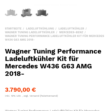
STARTSEITE
LADELUFTKÜHLUNG
LADELUFTKÜHLER
WAGNER TUNING LADELUFTKÜHLER
MERCEDES-BENZ
WAGNER TUNING PERFORMANCE LADELUFTKÜHLER KIT FÜR MERCEDES
W436 G63 AMG 2018-
Wagner Tuning Performance
Ladeluftkühler Kit für
Mercedes W436 G63 AMG
2018-
3.790,00 €
inkl. 19% USt. , zzgl.
Versand
(Paketversand)
Wagner Tuning Performance Ladeluftkühler Kit für Mercedes