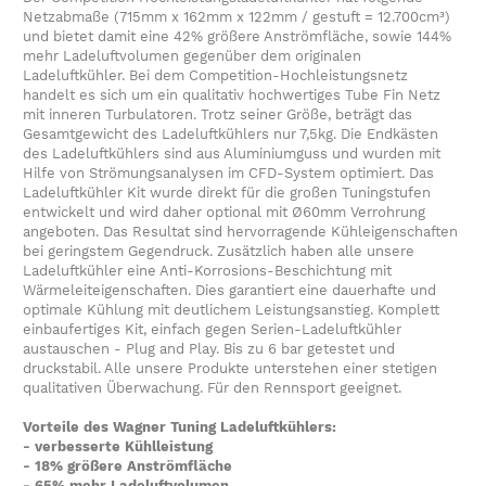
Netzabmaße (715mm x 162mm x 122mm / gestuft = 12.700cm³)
und bietet damit eine 42% größere Anströmfläche, sowie 144%
mehr Ladeluftvolumen gegenüber dem originalen
Ladeluftkühler. Bei dem Competition-Hochleistungsnetz
handelt es sich um ein qualitativ hochwertiges Tube Fin Netz
mit inneren Turbulatoren. Trotz seiner Größe, beträgt das
Gesamtgewicht des Ladeluftkühlers nur 7,5kg. Die Endkästen
des Ladeluftkühlers sind aus Aluminiumguss und wurden mit
Hilfe von Strömungsanalysen im CFD-System optimiert. Das
Ladeluftkühler Kit wurde direkt für die großen Tuningstufen
entwickelt und wird daher optional mit Ø60mm Verrohrung
angeboten. Das Resultat sind hervorragende Kühleigenschaften
bei geringstem Gegendruck. Zusätzlich haben alle unsere
Ladeluftkühler eine Anti-Korrosions-Beschichtung mit
Wärmeleiteigenschaften. Dies garantiert eine dauerhafte und
optimale Kühlung mit deutlichem Leistungsanstieg. Komplett
einbaufertiges Kit, einfach gegen Serien-Ladeluftkühler
austauschen - Plug and Play. Bis zu 6 bar getestet und
druckstabil. Alle unsere Produkte unterstehen einer stetigen
qualitativen Überwachung. Für den Rennsport geeignet.
Vorteile des Wagner Tuning Ladeluftkühlers:
- verbesserte Kühlleistung
- 18% größere Anströmfläche
- 65% mehr Ladeluftvolumen