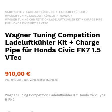
STARTSEITE
LADELUFTKÜHLUNG
LADELUFTKÜHLER
WAGNER TUNING LADELUFTKÜHLER
HONDA
WAGNER TUNING COMPETITION LADELUFTKÜHLER KIT + CHARGE PIPE
FÜR HONDA CIVIC FK7 1.5 VTEC
Wagner Tuning Competition
Ladeluftkühler Kit + Charge
Pipe für Honda Civic FK7 1.5
VTec
910,00 €
inkl. 19% USt. , zzgl.
Versand
(Paketversand)
Wagner Tuning Competition Ladeluftkühler Kit Honda Civic Type
R FK2