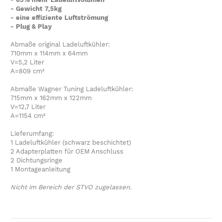
- Gewicht 7,5kg
- eine effiziente Luftströmung
- Plug & Play
Abmaße original Ladeluftkühler:
710mm x 114mm x 64mm
V=5,2 Liter
A=809 cm²
Abmaße Wagner Tuning Ladeluftkühler:
715mm x 162mm x 122mm
V=12,7 Liter
A=1154 cm²
Lieferumfang:
1 Ladeluftkühler (schwarz beschichtet)
2 Adapterplatten für OEM Anschluss
2 Dichtungsringe
1 Montageanleitung
Nicht im Bereich der STVO zugelassen.