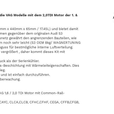
die VAG Modelle mit dem 2,0TDI Motor der 1. &
0mm x 440mm x 65mm / 17.45L) und bietet damit
men gegenüber dem originalen Audi S3
snetz gewährt den angrenzenden Bauteilen, wie
dem noch sehr leicht (S3 OEM 8kg/ WAGNERTUNING
guss für bestmögliche interne Luftverteilung.
ergrößert , daher kommt dieses Kit mit
ck als der Serienkühler.
ns-Beschichtung mit Wärmeleiteigenschaften. Dies
ieg.
und ist einfach durchzuführen.
 Überwachung.
G 1,6 / 2,0 TDI Motor mit Common-Rail-
CAYC, CLCA,CLCB, CFHC,CFHF, CEGA, CFFB,CFGB,