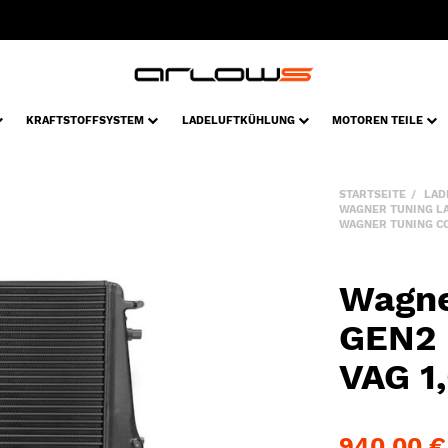
KRAFTSTOFFSYSTEM
LADELUFTKÜHLUNG
MOTOREN TEILE
STARTSEITE
LAD
WAGNER TUNING L
WAGNER TUNING CO
Wagne
GEN2 
VAG 1,
940,00 €