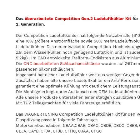
Das
überarbeitete Competition Gen.2 Ladeluftkühler Kit
für 
2. Generation.
Der Competition Ladeluftkühler hat folgende Netzabmaße (61
eine 10% größere Anströmfläche sowie 50% mehr Ladeluftvolu
Ladeluftkühler. Das neuentwickelte Competition-Hochleistung
z.B. dem Wasserkühler, noch genügend Luftstrom und ist zu
9,2kg) . Im CAD entwickelte Freiform-Endkästen aus Aluminium
Die
CNC bearbeiteten Schlauchanschlüsse
wurden auf Ø67mm v
passenden Silkonschläuchen.
Insgesamt hat dieser Ladeluftkühler weit aus weniger Gegendru
Zusätzlich haben alle unsere Ladeluftkühler ein Anti-Korrosio
garantiert eine optimale Kühlung mit deutlichem Leistungsanst
Die Montage erfolgt durch Austausch des OEM Ladeluftkühlers 
Alle unsere Produkte unterstehen einer stetigen qualitativen
Mit TÜV Teilegutachten für viele Fahrzeuge erhältlich.
Das WAGNERTUNING Competition Ladeluftkühler Kit für den VA
Einspritzung passt in folgende Fahrzeuge.
Motorkennbuchstaben: CBAA,CBAB, CBAC, CBDB, CBDC, CBBB, 
CLJA, CAYB, CFJA, CFJB, CFHC, CJAA, CFGC