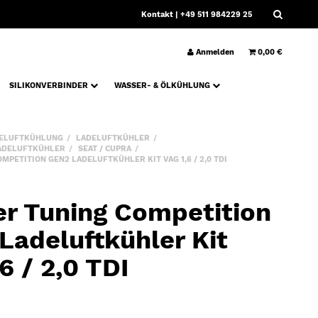
Kontakt
| +49 511 984229 25
Anmelden
0,00 €
SILIKONVERBINDER
WASSER- & ÖLKÜHLUNG
ELUFTKÜHLUNG
LADELUFTKÜHLER
ADELUFTKÜHLER
SEAT / CUPRA
MPETITION GEN2 LADELUFTKÜHLER KIT VAG 1,6 / 2,0 TDI
r Tuning Competition
Ladeluftkühler Kit
6 / 2,0 TDI