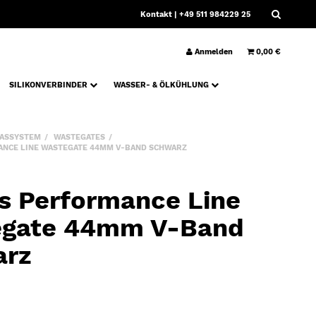
Kontakt
| +49 511 984229 25
Anmelden
0,00 €
SILIKONVERBINDER
WASSER- & ÖLKÜHLUNG
ASSYSTEM
WASTEGATES
NCE LINE WASTEGATE 44MM V-BAND SCHWARZ
s Performance Line
gate 44mm V-Band
arz