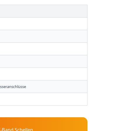
asseranschlüsse
V-Band Schellen