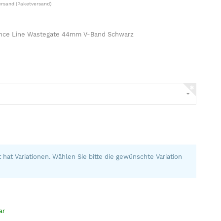
ersand
(Paketversand)
nce Line Wastegate 44mm V-Band Schwarz
N
 hat Variationen. Wählen Sie bitte die gewünschte Variation
ar