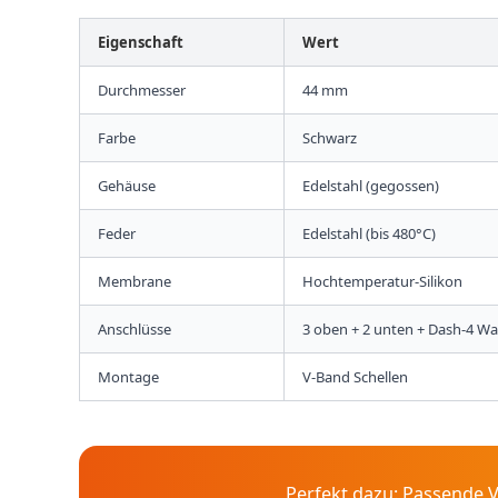
Eigenschaft
Wert
Durchmesser
44 mm
Farbe
Schwarz
Gehäuse
Edelstahl (gegossen)
Feder
Edelstahl (bis 480°C)
Membrane
Hochtemperatur-Silikon
Anschlüsse
3 oben + 2 unten + Dash-4 W
Montage
V-Band Schellen
Perfekt dazu: Passende 