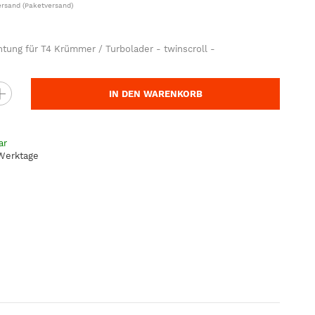
ersand
(Paketversand)
htung für T4 Krümmer / Turbolader - twinscroll -
IN DEN WARENKORB
ar
 Werktage