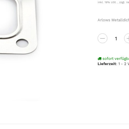
inkl. 19% USt. , zzgl.
V
Arlows Metalldic
sofort verfügb
Lieferzeit
:
1 - 2