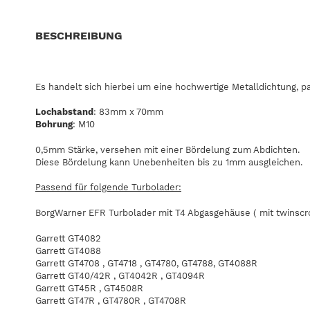
BESCHREIBUNG
Es handelt sich hierbei um eine hochwertige Metalldichtung, p
Lochabstand
: 83mm x 70mm
Bohrung
: M10
0,5mm Stärke, versehen mit einer Bördelung zum Abdichten.
Diese Bördelung kann Unebenheiten bis zu 1mm ausgleichen.
Passend für folgende Turbolader:
BorgWarner EFR Turbolader mit T4 Abgasgehäuse ( mit twinscro
Garrett GT4082
Garrett GT4088
Garrett GT4708 , GT4718 , GT4780, GT4788, GT4088R
Garrett GT40/42R , GT4042R , GT4094R
Garrett GT45R , GT4508R
Garrett GT47R , GT4780R , GT4708R