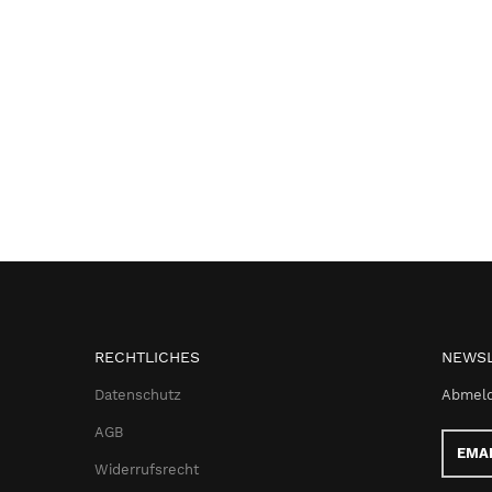
RECHTLICHES
NEWSL
Datenschutz
Abmeld
AGB
Email-
Adress
Widerrufsrecht