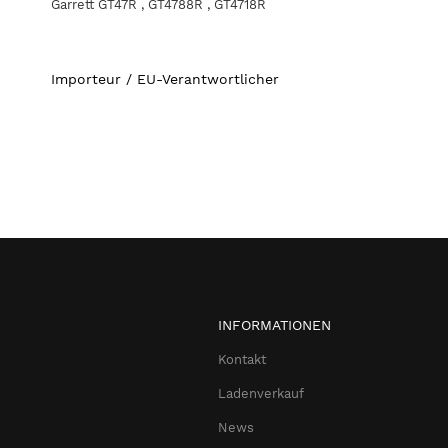
Garrett GT47R , GT4788R , GT4718R
Importeur / EU-Verantwortlicher
INFORMATIONEN
Kontakt
Ladenverkauf
News