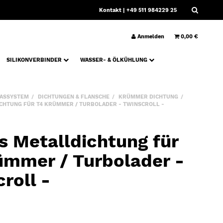
Kontakt
| +49 511 984229 25
Anmelden
0,00 €
SILIKONVERBINDER
WASSER- & ÖLKÜHLUNG
ASSYSTEM
DICHTUNGEN & FLANSCHE
KRÜMMER DICHTUNG
CHTUNG FÜR T4 KRÜMMER / TURBOLADER - TWINSCROLL -
s Metalldichtung für
ümmer / Turbolader -
roll -