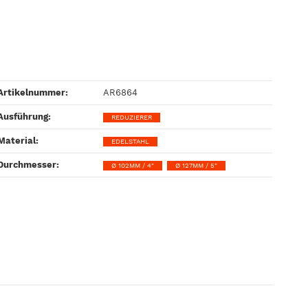
Artikelnummer:
AR6864
Ausführung‍:
REDUZIERER
Material‍:
EDELSTAHL
Durchmesser‍:
Ø 102MM / 4"
Ø 127MM / 5"