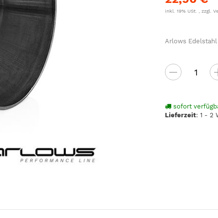
inkl. 19% USt. , zzgl.
V
Arlows Edelstahl
sofort verfügb
Lieferzeit
:
1 - 2