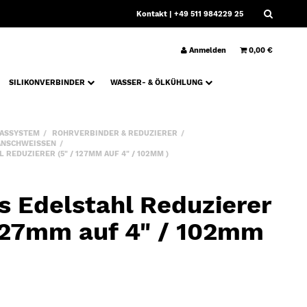
Kontakt
| +49 511 984229 25
Anmelden
0,00 €
SILIKONVERBINDER
WASSER- & ÖLKÜHLUNG
ASSYSTEM
ROHRVERBINDER & REDUZIERER
ANSCHWEISSEN
REDUZIERER (5" / 127MM AUF 4" / 102MM )
s Edelstahl Reduzierer
 127mm auf 4" / 102mm