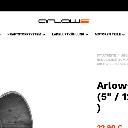
KRAFTSTOFFSYSTEM
LADELUFTKÜHLUNG
MOTOREN TEILE
STARTSEITE
ABG
REDUZIERER ZUM 
ARLOWS EDELSTAHL 
Arlow
(5" /
)
22,90 €