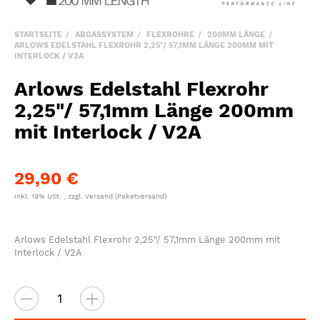
STARTSEITE
ABGASSYSTEM
FLEXROHRE
200MM LÄNGE
ARLOWS EDELSTAHL FLEXROHR 2,25"/ 57,1MM LÄNGE 200MM MIT
INTERLOCK / V2A
Arlows Edelstahl Flexrohr
2,25"/ 57,1mm Länge 200mm
mit Interlock / V2A
29,90 €
inkl. 19% USt. , zzgl.
Versand
(Paketversand)
Arlows Edelstahl Flexrohr 2,25"/ 57,1mm Länge 200mm mit
Interlock / V2A