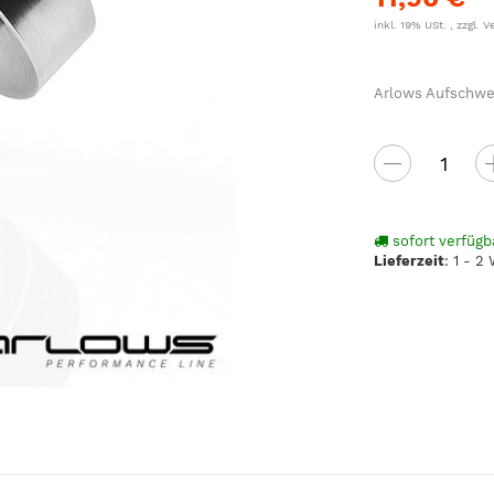
inkl. 19% USt. , zzgl.
V
Arlows Aufschwei
sofort verfügb
Lieferzeit
:
1 - 2