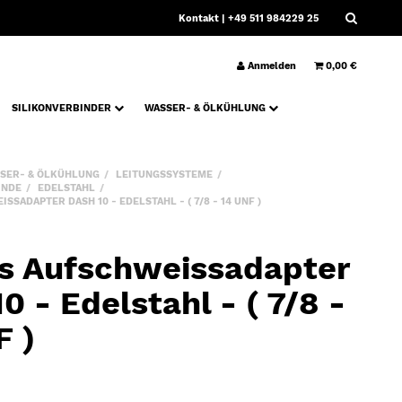
Kontakt
| +49 511 984229 25
Anmelden
0,00 €
SILIKONVERBINDER
WASSER- & ÖLKÜHLUNG
SER- & ÖLKÜHLUNG
LEITUNGSSYSTEME
INDE
EDELSTAHL
SADAPTER DASH 10 - EDELSTAHL - ( 7/8 - 14 UNF )
s Aufschweissadapter
0 - Edelstahl - ( 7/8 -
F )