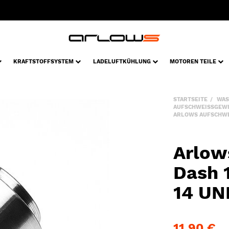
KRAFTSTOFFSYSTEM
LADELUFTKÜHLUNG
MOTOREN TEILE
STARTSEITE
WAS
AUFSCHWEISSGEW
ARLOWS AUFSCHWEIS
Arlow
Dash 1
14 UN
11,90 €