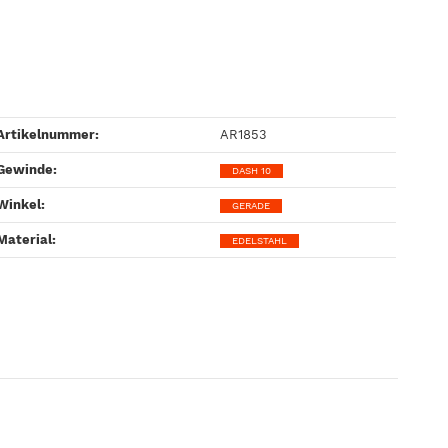
Artikelnummer:
AR1853
Gewinde‍:
DASH 10
Winkel‍:
GERADE
Material‍:
EDELSTAHL