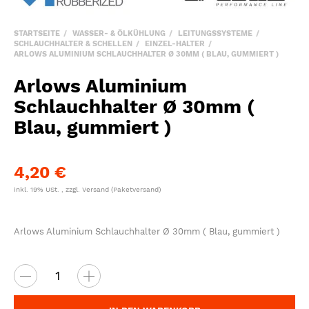
STARTSEITE
WASSER- & ÖLKÜHLUNG
LEITUNGSSYSTEME
SCHLAUCHHALTER & SCHELLEN
EINZEL-HALTER
ARLOWS ALUMINIUM SCHLAUCHHALTER Ø 30MM ( BLAU, GUMMIERT )
Arlows Aluminium
Schlauchhalter Ø 30mm (
Blau, gummiert )
4,20 €
inkl. 19% USt. , zzgl.
Versand
(Paketversand)
Arlows Aluminium Schlauchhalter Ø 30mm ( Blau, gummiert )