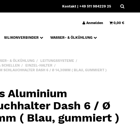
Kontakt
| +49 511 984229 25
Anmelden
0,00 €
SILIKONVERBINDER
WASSER- & ÖLKÜHLUNG
SER- & ÖLKÜHLUNG
LEITUNGSSYSTEME
& SCHELLEN
EINZEL-HALTER
 SCHLAUCHHALTER DASH 6 / Ø 14,30MM ( BLAU, GUMMIERT )
s Aluminium
uchhalter Dash 6 / Ø
mm ( Blau, gummiert )