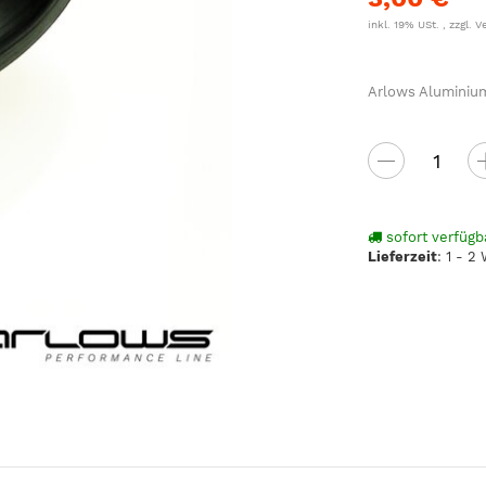
inkl. 19% USt. , zzgl.
V
Arlows Aluminium
sofort verfügb
Lieferzeit
:
1 - 2