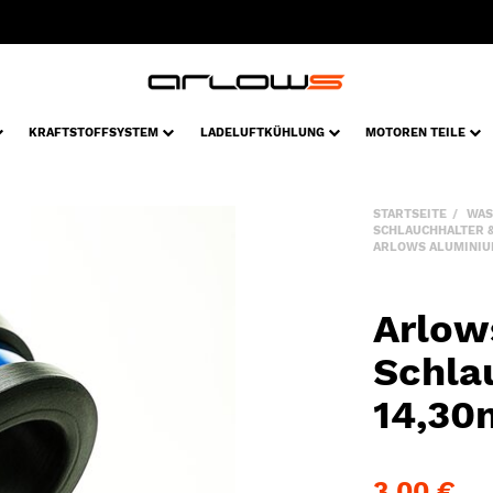
KRAFTSTOFFSYSTEM
LADELUFTKÜHLUNG
MOTOREN TEILE
STARTSEITE
WAS
SCHLAUCHHALTER 
ARLOWS ALUMINIUM
Arlow
Schla
14,30
3,00 €