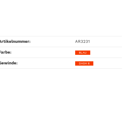
Artikelnummer:
AR3231
Farbe‍:
BLAU
Gewinde‍:
DASH 6