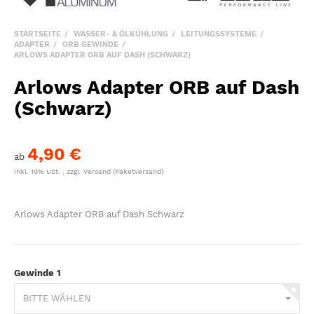
STARTSEITE
WASSER- & ÖLKÜHLUNG
LEITUNGSSYSTEME
ADAPTER
ORB GEWINDE
ARLOWS ADAPTER ORB AUF DASH (SCHWARZ)
Arlows Adapter ORB auf Dash
(Schwarz)
4,90 €
ab
inkl. 19% USt. , zzgl.
Versand
(Paketversand)
Arlows Adapter ORB auf Dash Schwarz
Gewinde 1
BITTE WÄHLEN