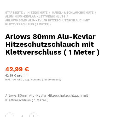
STARTSEITE
HITZESCHUTZ
KABEL- & SCHLAUCHSCHUTZ
ALUMINIUM-KEVLAR KLETTVERSCHLUSS
ARLOWS 80MM ALU-KEVLAR HITZESCHUTZSCHLAUCH MIT
KLETTVERSCHLUSS ( 1 METER )
Arlows 80mm Alu-Kevlar
Hitzeschutzschlauch mit
Klettverschluss ( 1 Meter )
42,99 €
42,99 € pro 1 m
inkl. 19% USt. , zzgl.
Versand
(Paketversand)
Arlows 80mm Alu-Kevlar Hitzeschutzschlauch mit
Klettverschluss ( 1 Meter )