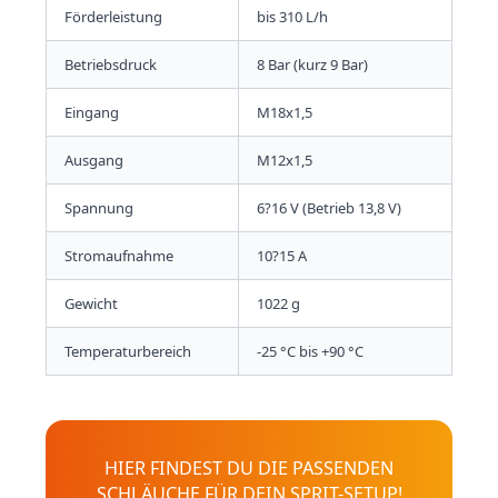
Förderleistung
bis 310 L/h
Betriebsdruck
8 Bar (kurz 9 Bar)
Eingang
M18x1,5
Ausgang
M12x1,5
Spannung
6?16 V (Betrieb 13,8 V)
Stromaufnahme
10?15 A
Gewicht
1022 g
Temperaturbereich
-25 °C bis +90 °C
HIER FINDEST DU DIE PASSENDEN
SCHLÄUCHE FÜR DEIN SPRIT-SETUP!