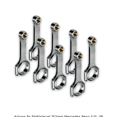
Arlows 8x Stahlpleuel 153mm Mercedes Benz 4.0L V8