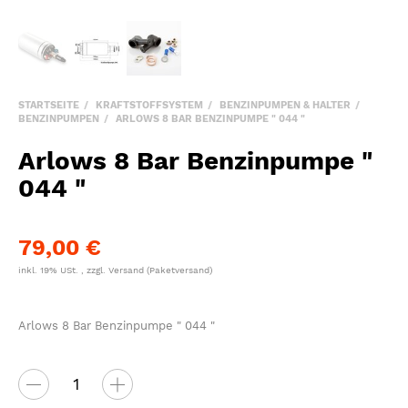
STARTSEITE
KRAFTSTOFFSYSTEM
BENZINPUMPEN & HALTER
BENZINPUMPEN
ARLOWS 8 BAR BENZINPUMPE " 044 "
Arlows 8 Bar Benzinpumpe "
044 "
79,00 €
inkl. 19% USt. , zzgl.
Versand
(Paketversand)
Arlows 8 Bar Benzinpumpe " 044 "