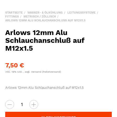
STARTSEITE
WASSER- & ÖLKÜHLUNG
LEITUNGSSYSTEME
FITTINGS
METRISCH / ZÖLLISCH
ARLOWS 12MM ALU SCHLAUCHANSCHLUSS AUF M12X1.5
Arlows 12mm Alu
Schlauchanschluß auf
M12x1.5
7,50 €
inkl. 19% USt. , zzgl.
Versand
(Paketversand)
Arlows 12mm Alu Schlauchanschluß auf M12x1.5