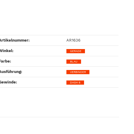
Artikelnummer:
AR1636
Winkel‍:
GERADE
Farbe‍:
BLAU
Ausführung‍:
VERBINDER
Gewinde‍:
DASH 6