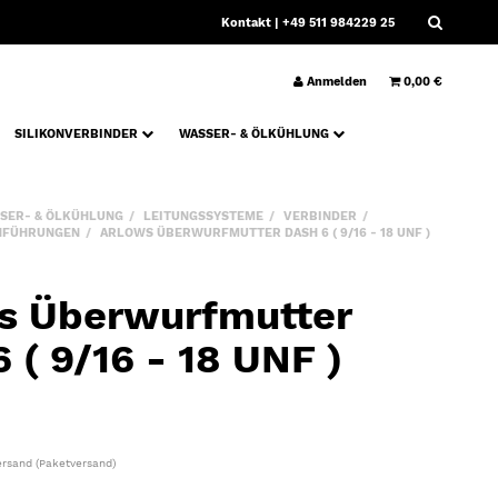
Kontakt
| +49 511 984229 25
Anmelden
0,00 €
SILIKONVERBINDER
WASSER- & ÖLKÜHLUNG
SER- & ÖLKÜHLUNG
LEITUNGSSYSTEME
VERBINDER
HFÜHRUNGEN
ARLOWS ÜBERWURFMUTTER DASH 6 ( 9/16 - 18 UNF )
s Überwurfmutter
 ( 9/16 - 18 UNF )
ersand
(Paketversand)