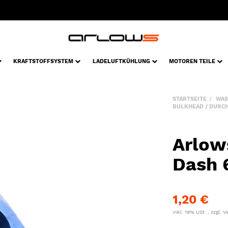
KRAFTSTOFFSYSTEM
LADELUFTKÜHLUNG
MOTOREN TEILE
STARTSEITE
WAS
BULKHEAD / DURC
Arlow
Dash 6
1,20 €
inkl. 19% USt. , zzgl.
V