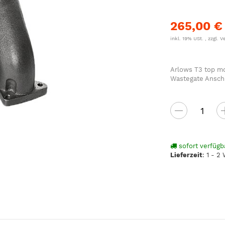
265,00 €
inkl. 19% USt. , zzgl.
V
Arlows T3 top m
Wastegate Ansch
sofort verfügb
Lieferzeit
:
1 - 2