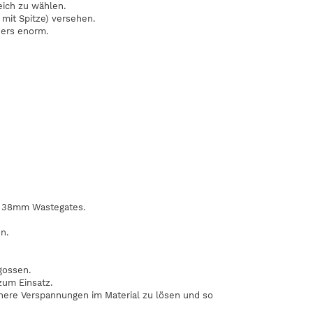
eich zu wählen.
mit Spitze) versehen.
ders enorm.
e 38mm Wastegates.
n.
gossen.
um Einsatz.
re Verspannungen im Material zu lösen und so