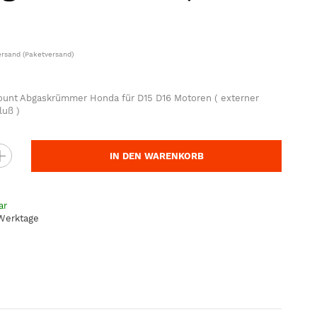
ersand
(Paketversand)
ount Abgaskrümmer Honda für D15 D16 Motoren ( externer
luß )
IN DEN WARENKORB
ar
 Werktage