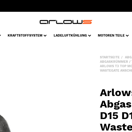
KRAFTSTOFFSYSTEM
LADELUFTKÜHLUNG
MOTOREN TEILE
STARTSEITE
ABG
ABGASKRÜMMER /
ARLOWS T3 TOP M
WASTEGATE ANSCHL
Arlow
Abgas
D15 D
Waste