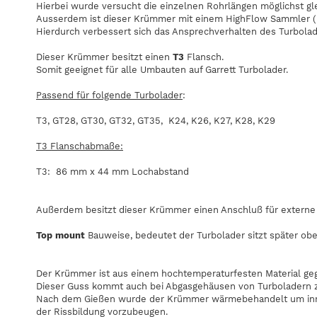
Hierbei wurde versucht die einzelnen Rohrlängen möglichst gl
Ausserdem ist dieser Krümmer mit einem HighFlow Sammler ( 
Hierdurch verbessert sich das Ansprechverhalten des Turbola
Dieser Krümmer besitzt einen
T3
Flansch.
Somit geeignet für alle Umbauten auf Garrett Turbolader.
Passend für folgende Turbolader
:
T3, GT28, GT30, GT32, GT35, K24, K26, K27, K28, K29
T3 Flanschabmaße:
T3: 86 mm x 44 mm Lochabstand
Außerdem besitzt dieser Krümmer einen Anschluß für extern
Top mount
Bauweise, bedeutet der Turbolader sitzt später obe
Der Krümmer ist aus einem hochtemperaturfesten Material ge
Dieser Guss kommt auch bei Abgasgehäusen von Turboladern z
Nach dem Gießen wurde der Krümmer wärmebehandelt um inne
der Rissbildung vorzubeugen.