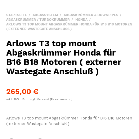
STARTSEITE
ABGASSYSTEM
ABGASKRÜMMER & DOWNPIPES
ABGASKRÜMMER / TURBOKRÜMMER
HONDA
ARLOWS T3 TOP MOUNT ABGASKRÜMMER HONDA FÜR B16 B18 MOTOREN
( EXTERNER WASTEGATE ANSCHLUSS )
Arlows T3 top mount
Abgaskrümmer Honda für
B16 B18 Motoren ( externer
Wastegate Anschluß )
265,00 €
inkl. 19% USt. , zzgl.
Versand
(Paketversand)
Arlows T3 top mount Abgaskrümmer Honda für B16 B18 Motoren
( externer Wastegate Anschluß )