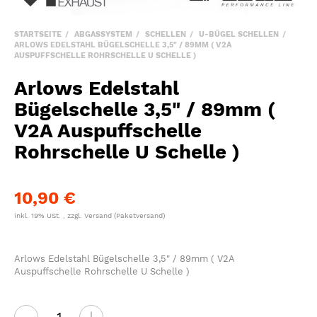
STARTSEITE
ABGASSYSTEM
SCHELLEN
U-BÜGEL SCHELLEN
ARLOWS EDELSTAHL BÜGELSCHELLE 3,5" / 89MM ( V2A
AUSPUFFSCHELLE ROHRSCHELLE U SCHELLE )
Arlows Edelstahl
Bügelschelle 3,5" / 89mm (
V2A Auspuffschelle
Rohrschelle U Schelle )
10,90 €
inkl. 19% USt. , zzgl.
Versand
(Paketversand)
Arlows Edelstahl Bügelschelle 3,5" / 89mm ( V2A
Auspuffschelle Rohrschelle U Schelle )