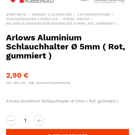
STARTSEITE
WASSER- & ÖLKÜHLUNG
LEITUNGSSYSTEME
SCHLAUCHHALTER & SCHELLEN
EINZEL-HALTER
ARLOWS ALUMINIUM SCHLAUCHHALTER Ø 5MM ( ROT, GUMMIERT )
Arlows Aluminium
Schlauchhalter Ø 5mm ( Rot,
gummiert )
2,90 €
inkl. 19% USt. , zzgl.
Versand
(Paketversand)
Arlows Aluminium Schlauchhalter Ø 5mm ( Rot, gummiert )