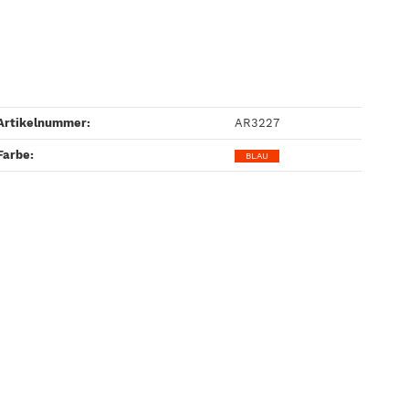
Artikelnummer:
AR3227
Farbe‍:
BLAU