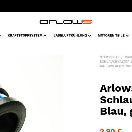
KRAFTSTOFFSYSTEM
LADELUFTKÜHLUNG
MOTOREN TEILE
STARTSEITE
WAS
SCHLAUCHHALTER 
ARLOWS ALUMINIUM
Arlow
Schla
Blau,
2,90 €