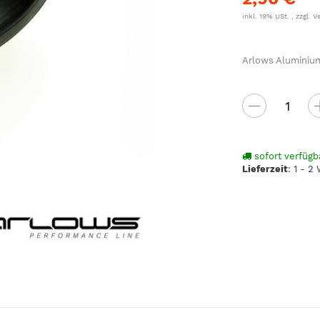
inkl. 19% USt. , zzgl.
V
Arlows Aluminium
sofort verfügb
Lieferzeit
:
1 - 2