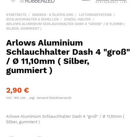
STARTSEITE
WASSER- & ÖLKÜHLUNG
LEITUNGSSYSTEME
SCHLAUCHHALTER & SCHELLEN
EINZEL-HALTER
ARLOWS ALUMINIUM SCHLAUCHHALTER DASH 4 "GROSS" / Ø 11,10MM ( S
ILBER, GUMMIERT )
Arlows Aluminium
Schlauchhalter Dash 4 "groß"
/ Ø 11,10mm ( Silber,
gummiert )
2,90 €
inkl. 19% USt. , zzgl.
Versand
(Paketversand)
Arlows Aluminium Schlauchhalter Dash 4 "groß" / Ø 11,10mm (
Silber, gummiert )