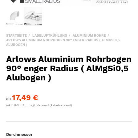
STARTSEITE
LADELUFTKÜHLUNG
ALUMINIUM ROHRE
ARLOWS ALUMINIUM ROHRBOGEN 90° ENGER RADIUS ( ALMGSI0,5
ALUBOGEN )
Arlows Aluminium Rohrbogen
90° enger Radius ( AlMgSi0,5
Alubogen )
17,49 €
ab
inkl. 19% USt. , zzgl.
Versand
(Paketversand)
Durchmesser