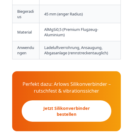
Biegeradi
45 mm (enger Radius)
us
AlMgSi0,5 (Premium Flugzeug-
Material
Aluminium)
Anwendu
Ladeluftverrohrung, Ansaugung,
ngen
Abgasanlage (rennstreckentauglich)
Perfekt dazu: Arlows Silikonverbinder –
rutschfest & vibrationssicher
Jetzt Silikonverbinder
bestellen