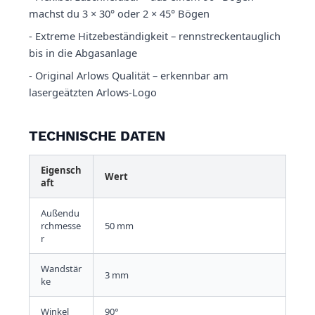
machst du 3 × 30° oder 2 × 45° Bögen
- Extreme Hitzebeständigkeit – rennstreckentauglich
bis in die Abgasanlage
- Original Arlows Qualität – erkennbar am
lasergeätzten Arlows-Logo
TECHNISCHE DATEN
Eigensch
Wert
aft
Außendu
rchmesse
50 mm
r
Wandstär
3 mm
ke
Winkel
90°