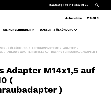
Kontakt
| +49 511 984229 25
Anmelden
0,00 €
SILIKONVERBINDER
WASSER- & ÖLKÜHLUNG
SER- & ÖLKÜHLUNG
LEITUNGSSYSTEME
ADAPTER
DE
ARLOWS ADAPTER M14X1,5 AUF DASH 10 ( EINSCHRAUBADAPTER )
s Adapter M14x1,5 auf
0 (
hraubadapter )