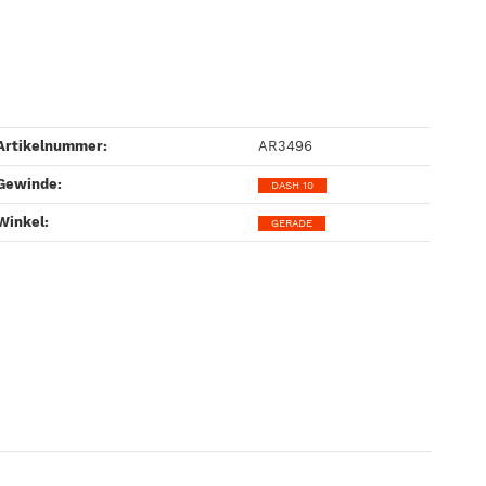
Artikelnummer:
AR3496
Gewinde‍:
DASH 10
Winkel‍:
GERADE