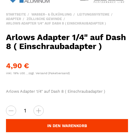
STARTSEITE
WASSER- & ÖLKÜHLUNG
LEITUNGSSYSTEME
ADAPTER
ZÖLLISCHE GEWINDE
ARLOWS ADAPTER 1/4" AUF DASH 8 ( EINSCHRAUBADAPTER )
Arlows Adapter 1/4" auf Dash
8 ( Einschraubadapter )
4,90 €
inkl. 19% USt. , zzgl.
Versand
(Paketversand)
Arlows Adapter 1/4" auf Dash 8 ( Einschraubadapter )
IN DEN WARENKORB