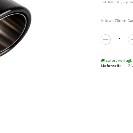
inkl. 19% USt. , zzgl.
V
Arlows 76mm Car
sofort verfügb
Lieferzeit
:
1 - 2