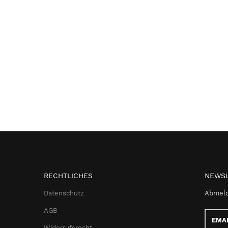
RECHTLICHES
NEWSL
Datenschutz
Abmeld
AGB
Email-
Adress
Widerrufsrecht