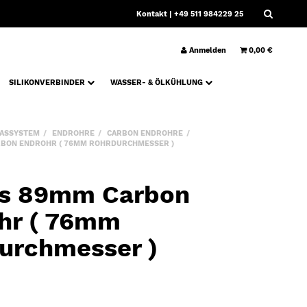
Kontakt
| +49 511 984229 25
Anmelden
0,00 €
SILIKONVERBINDER
WASSER- & ÖLKÜHLUNG
ASSYSTEM
ENDROHRE
CARBON ENDROHRE
BON ENDROHR ( 76MM ROHRDURCHMESSER )
s 89mm Carbon
hr ( 76mm
urchmesser )