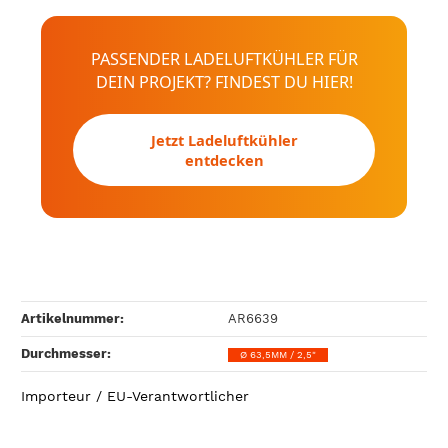
PASSENDER LADELUFTKÜHLER FÜR
DEIN PROJEKT? FINDEST DU HIER!
Jetzt Ladeluftkühler
entdecken
Artikelnummer:
AR6639
Durchmesser‍:
Ø 63,5MM / 2,5"
Importeur / EU-Verantwortlicher