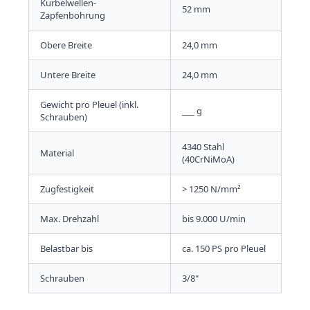
Kurbelwellen-
52 mm
Zapfenbohrung
Obere Breite
24,0 mm
Untere Breite
24,0 mm
Gewicht pro Pleuel (inkl.
___ g
Schrauben)
4340 Stahl
Material
(40CrNiMoA)
Zugfestigkeit
> 1250 N/mm²
Max. Drehzahl
bis 9.000 U/min
Belastbar bis
ca. 150 PS pro Pleuel
Schrauben
3/8"