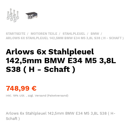
STARTSEITE
MOTOREN TEILE
STAHLPLEUEL
BMW
ARLOWS 6X STAHLPLEUEL 142,5MM BMW E34 M5 3,8L S38 ( H - SCHAFT )
Arlows 6x Stahlpleuel
142,5mm BMW E34 M5 3,8L
S38 ( H - Schaft )
748,99 €
inkl. 19% USt. , zzgl.
Versand
(Paketversand)
Arlows 6x Stahlpleuel 142,5mm BMW E34 M5 3,8L S38 ( H-
Schaft )