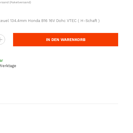
ersand
(Paketversand)
leuel 134.4mm Honda B16 16V Dohc VTEC ( H-Schaft )
IN DEN WARENKORB
ar
 Werktage