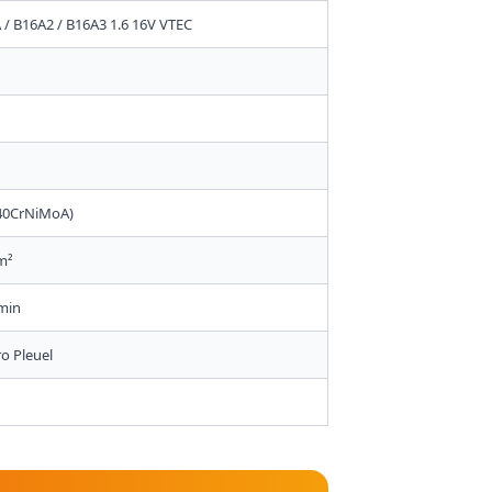
/ B16A2 / B16A3 1.6 16V VTEC
(40CrNiMoA)
m²
/min
ro Pleuel