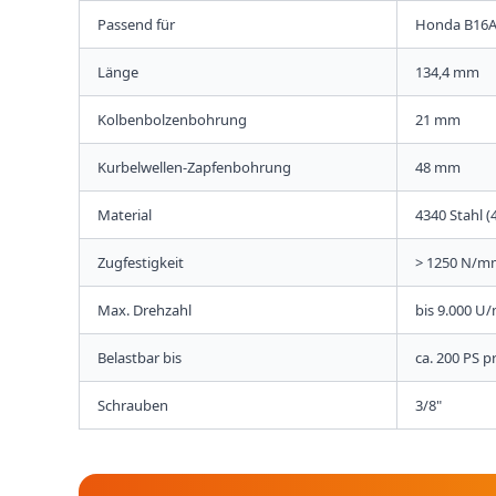
Passend für
Honda B16A 
Länge
134,4 mm
Kolbenbolzenbohrung
21 mm
Kurbelwellen-Zapfenbohrung
48 mm
Material
4340 Stahl 
Zugfestigkeit
> 1250 N/m
Max. Drehzahl
bis 9.000 U
Belastbar bis
ca. 200 PS p
Schrauben
3/8"