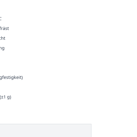
C
räst
cht
ung
festigkeit)
(±1 g)