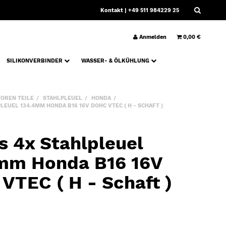
Kontakt
| +49 511 984229 25
Anmelden
0,00 €
SILIKONVERBINDER
WASSER- & ÖLKÜHLUNG
OREN TEILE
STAHLPLEUEL
HONDA
EUEL 134.4MM HONDA B16 16V DOHC VTEC ( H - SCHAFT )
s 4x Stahlpleuel
mm Honda B16 16V
VTEC ( H - Schaft )