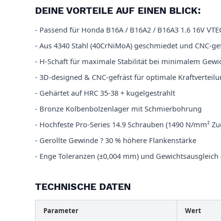
DEINE VORTEILE AUF EINEN BLICK:
- Passend für Honda B16A / B16A2 / B16A3 1.6 16V VTE
- Aus 4340 Stahl (40CrNiMoA) geschmiedet und CNC-gef
- H-Schaft für maximale Stabilität bei minimalem Gewi
- 3D-designed & CNC-gefräst für optimale Kraftverteil
- Gehärtet auf HRC 35-38 + kugelgestrahlt
- Bronze Kolbenbolzenlager mit Schmierbohrung
- Hochfeste Pro-Series 14.9 Schrauben (1490 N/mm² Zug
- Gerollte Gewinde ? 30 % höhere Flankenstärke
- Enge Toleranzen (±0,004 mm) und Gewichtsausgleich 
TECHNISCHE DATEN
Parameter
Wert